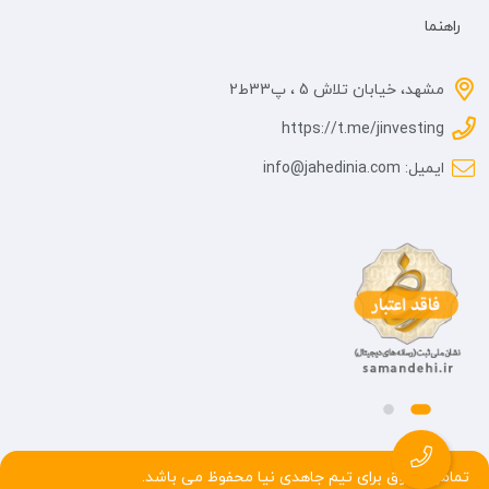
راهنما
مشهد، خیابان تلاش 5 ، پ33ط2
https://t.me/jinvesting
ایمیل: info@jahedinia.com
تمامی حقوق برای تیم جاهدی نیا محفوظ می باشد.