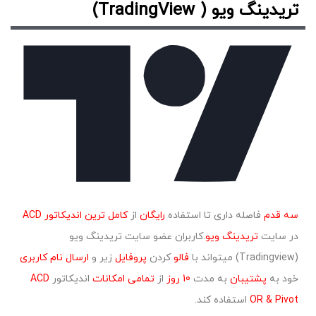
تریدینگ ویو ( TradingView)
سه قدم
فاصله داری تا استفاده
رایگان
از
کامل ترین اندیکاتور ACD
در سایت
تریدینگ ویو
.کاربران عضو سایت تریدینگ ویو
(Tradingview) میتواند با
فالو
کردن
پروفایل
زیر و
ارسال نام کاربری
خود به
پشتیبان
به مدت
10 روز
از
تمامی امکانات
اندیکاتور
ACD
OR & Pivot
استفاده کند.