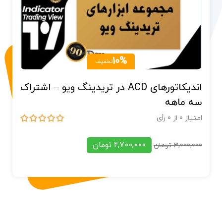
10%
تخفیف
ک
اندیکاتورهای ACD در متاتریدر – اشتراک سه
ماهه
س
امتیاز
0
از
0
رأی
ام
1,350,000
تومان
1,500,000
تومان
00