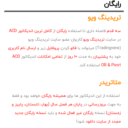
رایگان
تریدینگ ویو ​
سه قدم
فاصله داری تا استفاده
رایگان
از
کامل ترین اندیکاتور ACD
در سایت
تریدینگ ویو
.کاربران عضو سایت تریدینگ ویو
(Tradingview) میتواند با
فالو
کردن
پروفایل
زیر و
ارسال نام کاربری
خود به
پشتیبان
به مدت
10 روز
از
تمامی امکانات
اندیکاتور
ACD
OR & Pivot
استفاده کند.
متاتریدر
استفاده از این اندیکاتور ها برای
همیشه رایگان
خواهد بود و فقط
به جهت
بروزرسانی
در
پایان هر فصل سال (بهار، تابستان، پاییز و
زمستان)
نسخه
رایگان
غیر فعال شده
و باید
ن
سخه رایگان جدید
مجدد از سایت دانلود
شود
!