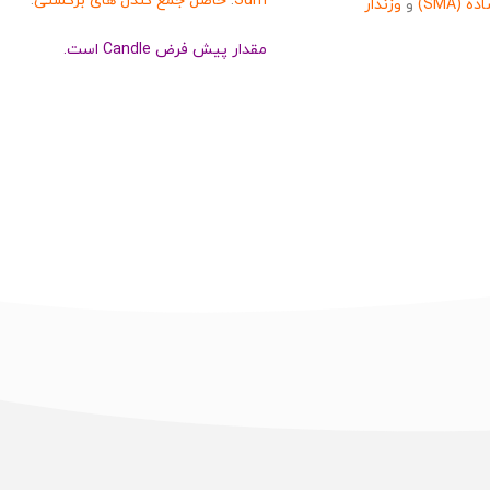
Sum
:
حاصل جمع کندل های برگشتی
.
ه (SMA)
و
وزندار
مقدار پیش فرض Candle است.