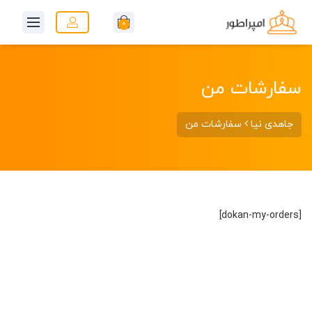
0
سفارشات من
جاهدی نیا
سفارشات من
[dokan-my-orders]