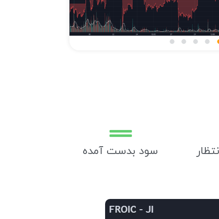
تظار
سود بدست آمده