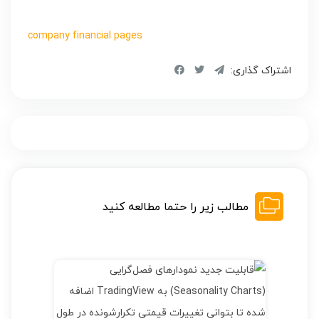
company financial pages
اشتراک گذاری:
مطالب زیر را حتما مطالعه کنید
همهٔ ترندهای اصلی اقتصاد جهانی در یک‌جا
ngView
اکنون می‌توانید عمیق‌تر در روندهای اقتصاد جهانی