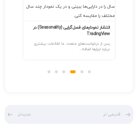
فرو بروید با...
خوش‌آمد
انتشار نمودارهای فصل‌گرایی (Seasonality) در
شتری
قدیمی تر
جدیدتر