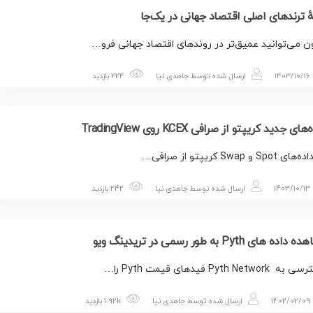
ٔ ترندهای اصلی اقتصاد جهانی در یک‌جا
ن می‌توانید عمیق‌تر در روندهای اقتصاد جهانی فرو…
1403/10/16
ارسال شده توسط
جاهدی نیا
224 بازدید
های جدید کریپتو از صرافی KCEX روی TradingView
Spot و Swap کریپتو از صرافی…
1403/10/13
ارسال شده توسط
جاهدی نیا
242 بازدید
اده های Pyth به طور رسمی در تریدینگ ویو
Pyth Networ فیدهای قیمت Pyth را…
1402/02/09
ارسال شده توسط
جاهدی نیا
1.92k بازدید