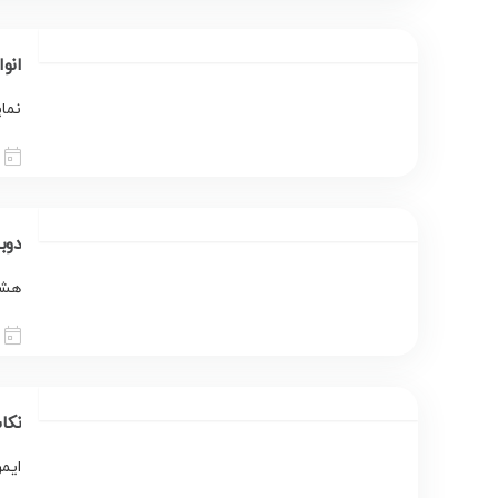
انو
نمایشگر سها
دوبرابر 
هشدا
نکا
ایم