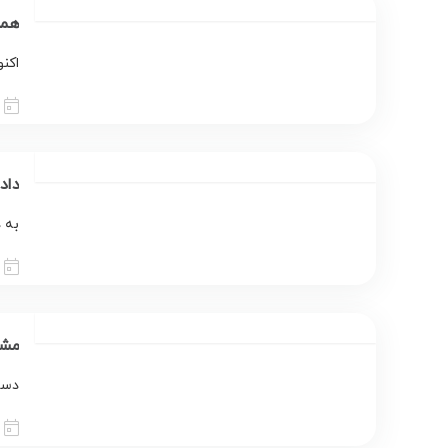
همه
اکنو
داده‌
به داده‌های 
مشاهده د
دسترسی به k