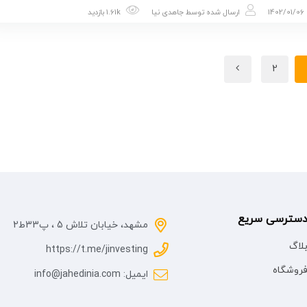
1402/01/06
ارسال شده توسط
جاهدی نیا
1.61k بازدید
2
سترسی سریع
مشهد، خیابان تلاش 5 ، پ33ط2
لاگ
https://t.me/jinvesting
روشگاه
ایمیل: info@jahedinia.com