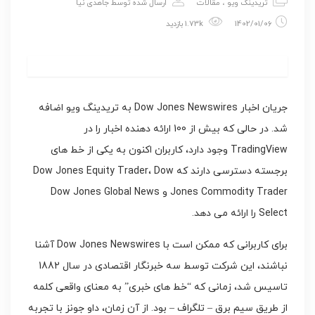
تریدینگ ویو
،
مقالات
ارسال شده توسط
جاهدی نیا
1402/01/06
1.73k بازدید
جریان اخبار Dow Jones Newswires به تریدینگ ویو اضافه
شد. در حالی که بیش از 100 ارائه دهنده اخبار را در
TradingView وجود دارد، کاربران اکنون به یکی از خط های
برجسته دسترسی دارند که Dow Jones Equity Trader، Dow
Jones Commodity Trader و Dow Jones Global News
Select را ارائه می دهد.
برای کاربرانی که ممکن است با Dow Jones Newswires آشنا
نباشند، این شرکت توسط سه خبرنگار اقتصادی در سال 1882
تاسیس شد، زمانی که “خط های خبری” به معنای واقعی کلمه
از طریق سیم برق – تلگراف – بود. از آن زمان، داو جونز با تجربه