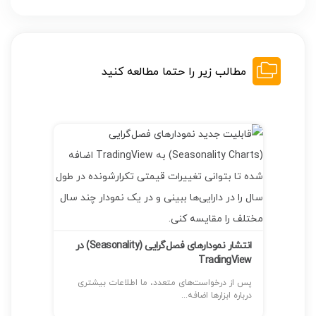
مطالب زیر را حتما مطالعه کنید
همهٔ ترندهای اصلی اقتصاد جهانی در یک‌جا
gView
اکنون می‌توانید عمیق‌تر در روندهای اقتصاد جهانی
فرو بروید با...
خوش‌آم
انتشار نمودارهای فصل‌گرایی (Seasonality) در
شتری