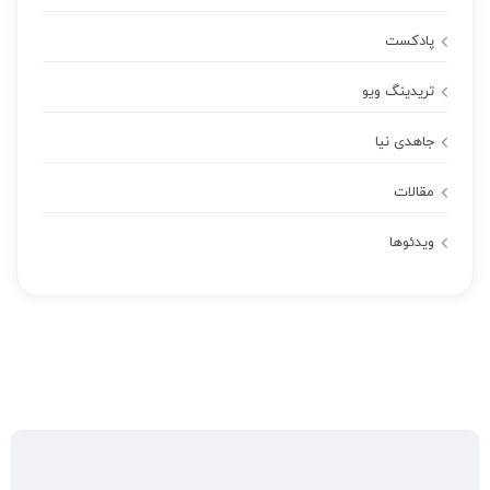
پادکست
تریدینگ ویو
جاهدی نیا
مقالات
ویدئوها