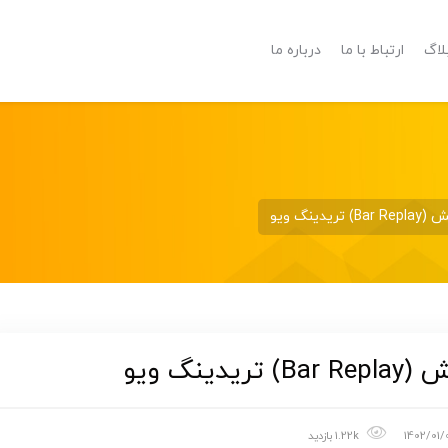
لاگ
ارتباط با ما
درباره ما
نگ ویو
نگ ویو
1402/01/
1.22k بازدید