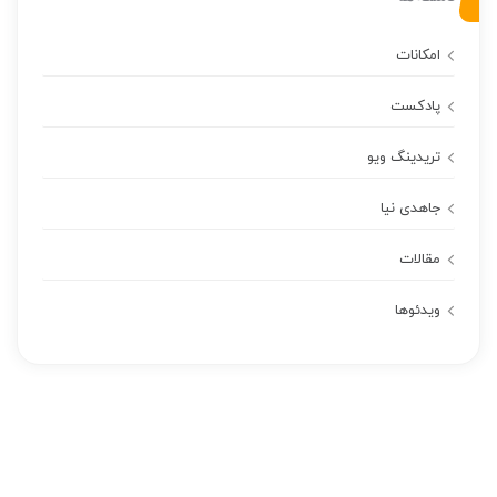
امکانات
پادکست
تریدینگ ویو
جاهدی نیا
مقالات
ویدئوها