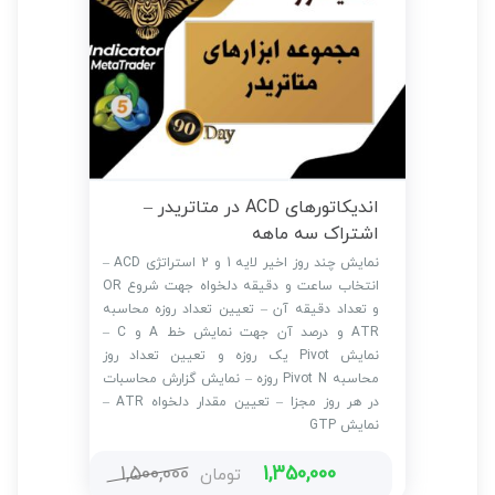
اندیکاتورهای ACD در متاتریدر –
اشتراک سه ماهه
نمایش چند روز اخیر لایه 1 و 2 استراتژی ACD –
انتخاب ساعت و دقیقه دلخواه جهت شروع OR
و تعداد دقیقه آن – تعیین تعداد روزه محاسبه
ATR و درصد آن جهت نمایش خط A و C –
نمایش Pivot یک روزه و تعیین تعداد روز
محاسبه Pivot N روزه – نمایش گزارش محاسبات
در هر روز مجزا – تعیین مقدار دلخواه ATR –
نمایش GTP
1,500,000
1,350,000
تومان