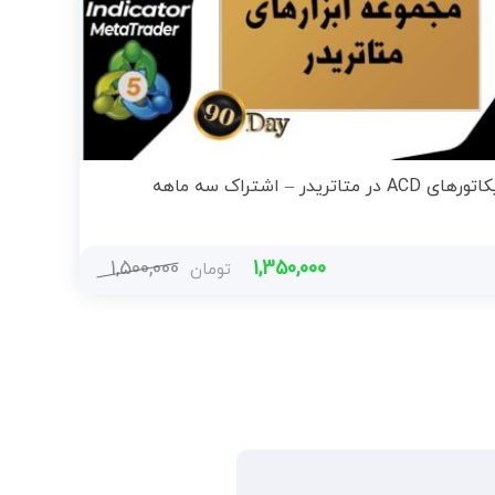
 ACD در متاتریدر – اشتراک سه ماهه
1,500,000
1,350,000
تومان