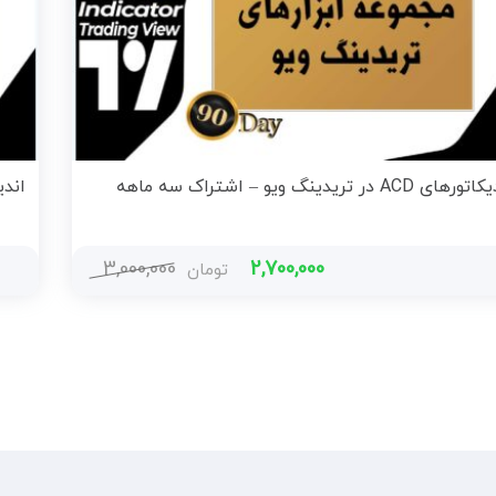
های ACD در تریدینگ ویو – اشتراک سه ماهه
اندیکاتورهای
3,000,000
2,700,000
تومان