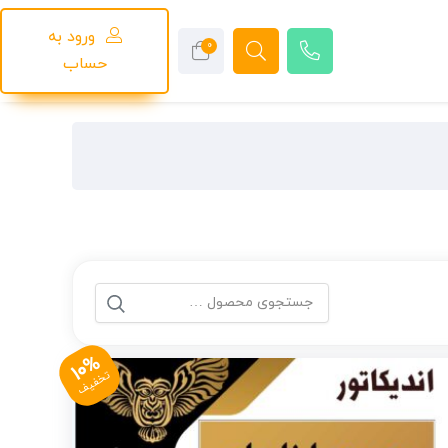
ورود به
0
حساب
10%
تخفیف