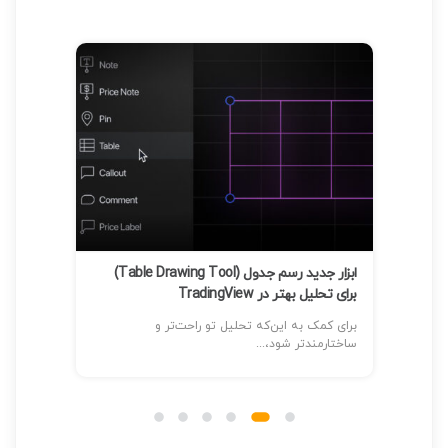
ته در Paper
یم تا
ابزار جدید رسم جدول (Table Drawing Tool)
برای تحلیل بهتر در TradingView
ngView
برای کمک به این‌که تحلیل تو راحت‌تر و
پس از د
ساختارمندتر شود،...
درباره ابز