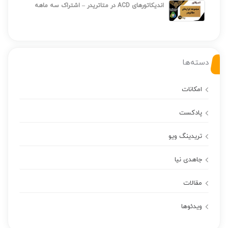
اندیکاتورهای ACD در متاتریدر – اشتراک سه ماهه
دسته‌ها
امکانات
پادکست
تریدینگ ویو
جاهدی نیا
مقالات
ویدئوها