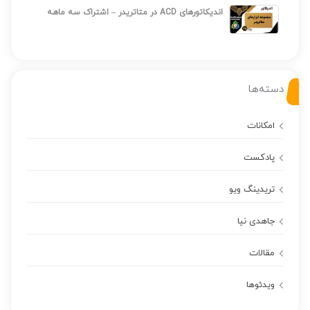
اندیکاتورهای ACD در متاتریدر – اشتراک سه ماهه
دسته‌ها
امکانات
پادکست
تریدینگ ویو
جاهدی نیا
مقالات
ویدئوها