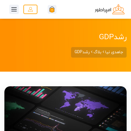
0
رشدGDP
جاهدی نیا
بلاگ
رشدGDP